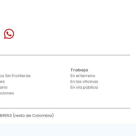
Trabaja
s Sin Fronteras
En el terreno
vez
En las oficinas
ario
En vía pública
aciones
189553 (resto de Colombia)