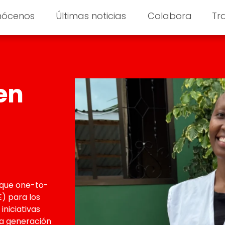
nócenos
Últimas noticias
Colabora
Tr
en
oque one-to-
) para los
niciativas
 la generación