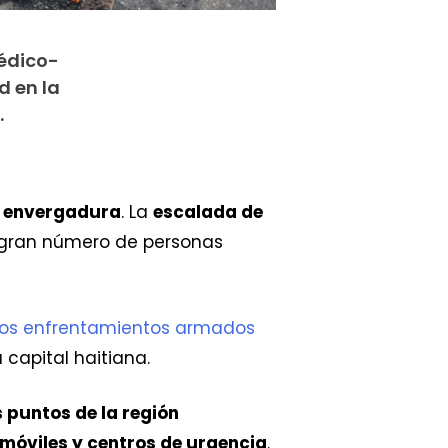
médico-
d en la
.
an envergadura
. La
escalada de
un gran número de personas
Los enfrentamientos armados
 capital haitiana.
 puntos de la región
 móviles y centros de urgencia
.