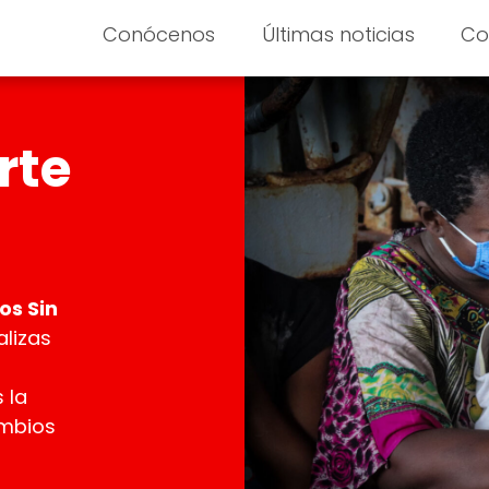
Conócenos
Últimas noticias
Co
rte
os Sin
alizas
 la
ambios