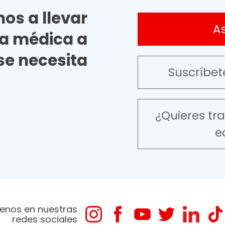
os a llevar
A
ia médica a
e necesita
Suscríbet
¿Quieres tr
e
enos en nuestras
redes sociales