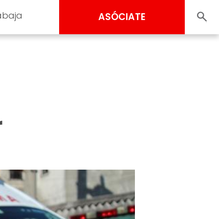
abaja
ASÓCIATE
r