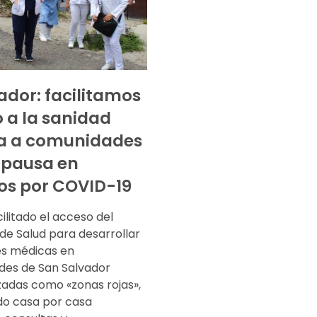
vador: facilitamos
 a la sanidad
ca a comunidades
a pausa en
ios por COVID-19
litado el acceso del
 de Salud para desarrollar
es médicas en
es de San Salvador
zadas como «zonas rojas»,
do casa por casa