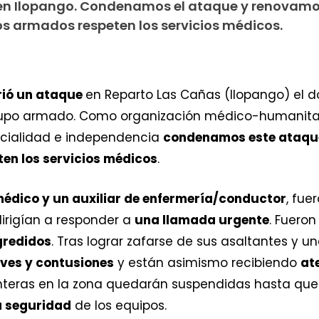
n Ilopango. Condenamos el ataque y renovamo
s armados respeten los servicios médicos.
rió un ataque
en Reparto Las Cañas (Ilopango) el d
upo armado. Como organización médico-humanitari
arcialidad e independencia
condenamos este ataqu
en los servicios médicos
.
édico y un auxiliar de enfermería/conductor
, fue
irigían a responder a
una llamada urgente
. Fuero
gredidos
. Tras lograr zafarse de sus asaltantes y u
eves y contusiones
y están asimismo recibiendo
at
onteras en la zona quedarán suspendidas hasta qu
a seguridad
de los equipos.