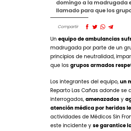
domingo a la madrugada e
llamado para que los grupo
Compartir
Un
equipo de ambulancias suf
madrugada por parte de un gr
principios de neutralidad, imp
que los
grupos armados respet
Los integrantes del equipo,
un m
Reparto Las Cañas adonde se d
interrogados,
amenazados
y
a
atención médica por heridas l
actividades de Médicos Sin Fr
este incidente y
se garantice l