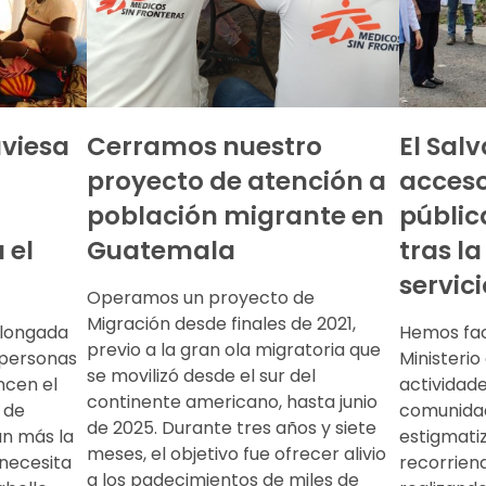
aviesa
Cerramos nuestro
El Sal
proyecto de atención a
acceso
población migrante en
públi
 el
Guatemala
tras l
servic
Operamos un proyecto de
Migración desde finales de 2021,
olongada
Hemos faci
previo a la gran ola migratoria que
 personas
Ministerio
se movilizó desde el sur del
ncen el
actividad
continente americano, hasta junio
 de
comunidad
de 2025. Durante tres años y siete
ún más la
estigmati
meses, el objetivo fue ofrecer alivio
necesita
recorrien
a los padecimientos de miles de