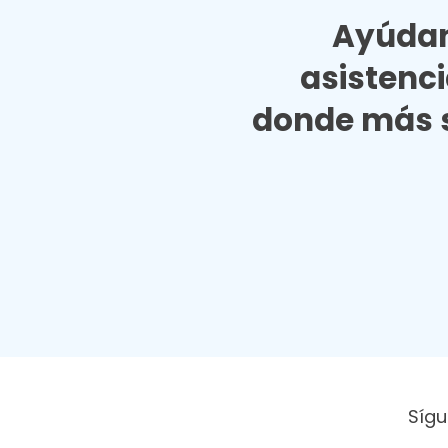
Ayúdan
asistenc
donde más s
Sígu