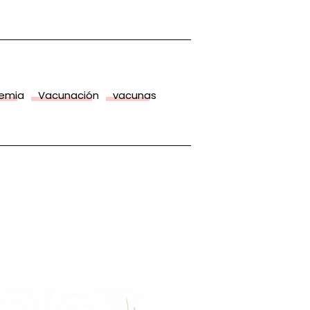
demia
Vacunación
vacunas