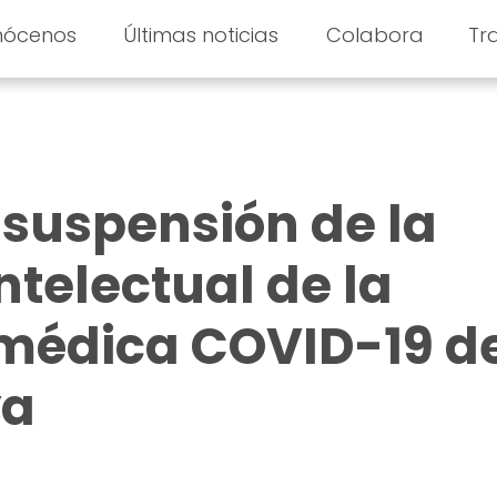
nócenos
Últimas noticias
Colabora
Tr
a suspensión de la
ntelectual de la
 médica COVID-19 d
ya