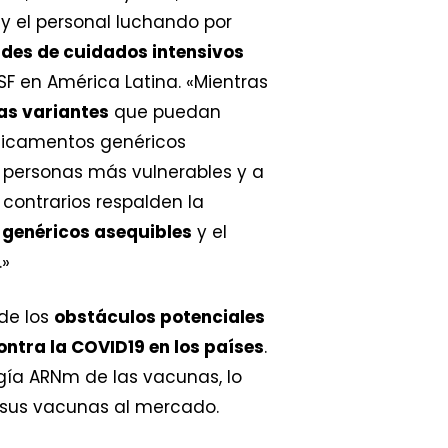
y el personal luchando por
des de cuidados intensivos
F en América Latina. «Mientras
as variantes
que puedan
edicamentos genéricos
as personas más vulnerables y a
contrarios respalden la
e genéricos asequibles
y el
.»
de los
obstáculos potenciales
ontra la COVID19 en los países
.
gía ARNm de las vacunas, lo
r sus vacunas al mercado.