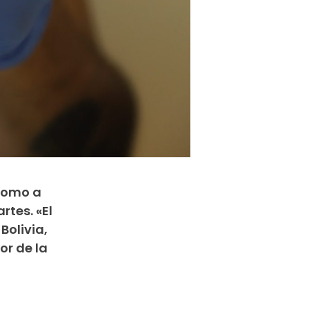
 como a
tes. «El
Bolivia,
or de la