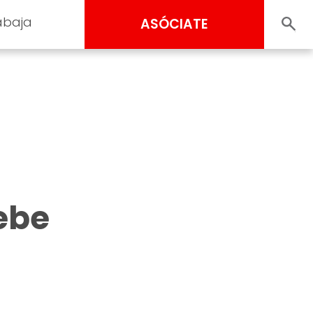
abaja
ASÓCIATE
ebe