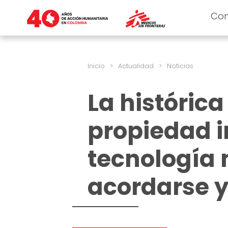
Co
Inicio
>
Actualidad
>
Noticias
La históric
propiedad i
tecnología
acordarse 