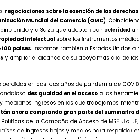
as
negociaciones sobre la exención de los derechos 
anización Mundial del Comercio (OMC)
. Coincidien
Reino Unido y a Suiza que adopten con
celeridad
u
ropiedad intelectual
sobre los instrumentos médic
 100 países
. Instamos también a Estados Unidos a 
es
y ampliar el alcance de su apoyo más allá de las
as perdidas en casi dos años de pandemia de COVID
scandalosa
desigualdad en el acceso
a las herrami
 y medianos ingresos en los que trabajamos, mient
tán ahora comprando gran parte del suministro 
Políticas de la Campaña de Acceso de MSF. «La UE, 
países de ingresos bajos y medios para respaldar e