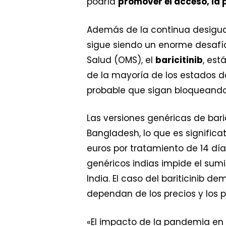
podría
promover el acceso, la 
Además de la continua desigual
sigue siendo un enorme desafío
Salud (OMS), el
baricitinib
, es
de la mayoría de los estados d
probable que sigan bloqueando 
Las versiones genéricas de baric
Bangladesh, lo que es significat
euros por tratamiento de 14 días 
genéricos indias impide el sum
India. El caso del bariticinib 
dependan de los precios y los pr
«El impacto de la pandemia en