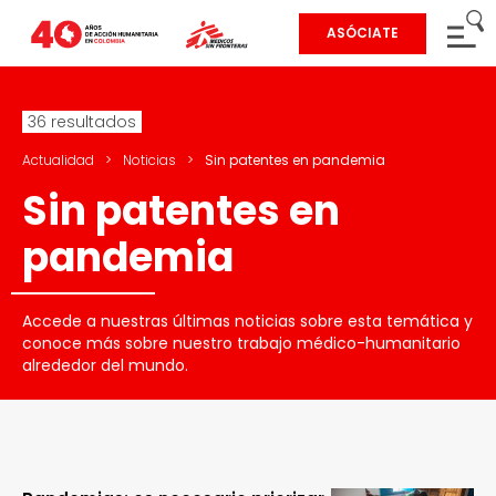
ASÓCIATE
36 resultados
Actualidad
>
Noticias
>
Sin patentes en pandemia
Sin patentes en
pandemia
Accede a nuestras últimas noticias sobre esta temática y
conoce más sobre nuestro trabajo médico-humanitario
alrededor del mundo.