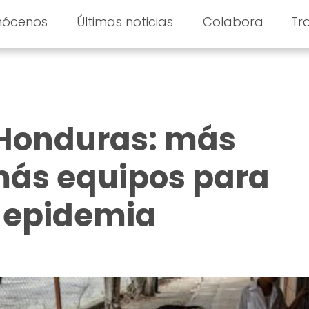
nócenos
Últimas noticias
Colabora
Tr
Honduras: más
más equipos para
a epidemia