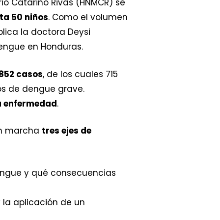
rio Catarino Rivas (HNMCR) se
ta 50 niños
. Como el volumen
plica la doctora Deysi
engue en Honduras.
852 casos
, de los cuales 715
os de dengue grave.
la enfermedad
.
 en marcha
tres ejes de
engue y qué consecuencias
la aplicación de un