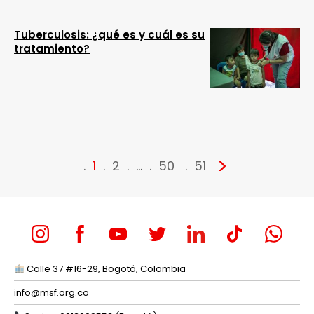
Tuberculosis: ¿qué es y cuál es su
tratamiento?
>
1
2
…
50
51
Calle 37 #16-29, Bogotá, Colombia
info@msf.org.co