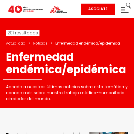
ASÓCIATE
201 resultados
Actualidad
>
Noticias
>
Enfermedad endémica/epidémica
Enfermedad
endémica/epidémica
Accede a nuestras últimas noticias sobre esta temática y
conoce más sobre nuestro trabajo médico-humanitario
alrededor del mundo.