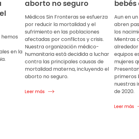
a
aborto no seguro
bebés 
el
Médicos Sin Fronteras se esfuerza
Aun en un
por reducir la mortalidad y el
abren pas
sufrimiento en las poblaciones
los nacim
e hemos
afectadas por conflictos y crisis.
Mientras 
Nuestra organización médico-
alrededor 
ales en la
humanitaria está decidida a luchar
equipos es
ia.
contra las principales causas de
mujeres qu
mortalidad materna, incluyendo el
Presentam
aborto no seguro.
primeros 
nuestras i
de 2020.
Leer más
Leer más