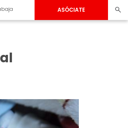
abaja
ASÓCIATE
al