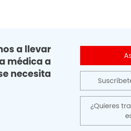
os a llevar
A
ia médica a
e necesita
Suscríbet
¿Quieres tr
e