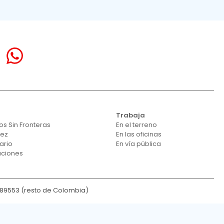
Trabaja
s Sin Fronteras
En el terreno
vez
En las oficinas
ario
En vía pública
aciones
189553 (resto de Colombia)