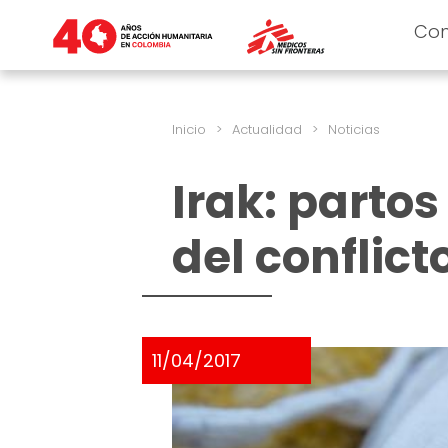
Co
Inicio
>
Actualidad
>
Noticias
Irak: parto
del conflict
11/04/2017