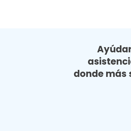
Ayúdan
asistenc
donde más s