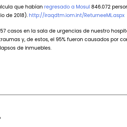
alcula que habían
regresado a Mosul
846.072 perso
nio de 2018).
http://iraqdtm.iom.int/ReturneeML.aspx
7 casos en la sala de urgencias de nuestro hospita
raumas y, de estos, el 95% fueron causados por co
lapsos de inmuebles.
o