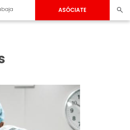
abaja
ASÓCIATE
s