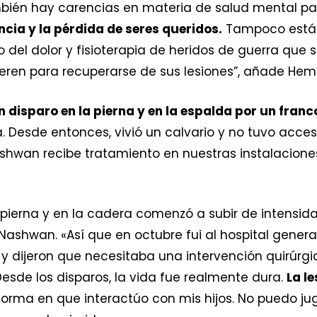
bién hay carencias en materia de salud mental p
ncia y la pérdida de seres queridos.
Tampoco están
to del dolor y fisioterapia de heridos de guerra que
uieren para recuperarse de sus lesiones”, añade H
n disparo en la pierna y en la espalda por un fran
Desde entonces, vivió un calvario y no tuvo acce
shwan recibe tratamiento en nuestras instalaciones
 pierna y en la cadera comenzó a subir de intensid
 Nashwan. «Así que en octubre fui al hospital genera
s y dijeron que necesitaba una intervención quirúr
esde los disparos, la vida fue realmente dura.
La l
a forma en que interactúo con mis hijos. No puedo ju