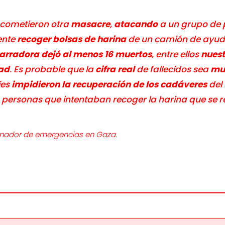
es cometieron otra
masacre
,
atacando
a un grupo de
ente
recoger bolsas de harina
de un camión de ayuda
arradora dejó al menos 16 muertos
, entre ellos
nuest
ad
. Es probable que la
cifra real
de fallecidos sea
mu
íes
impidieron la recuperación de los cadáveres
del 
 personas que intentaban recoger la harina que se r
inador de emergencias en Gaza.