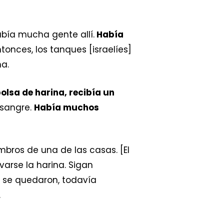
bía mucha gente allí.
Había
Entonces, los tanques [israelíes]
a.
olsa de harina, recibía un
 sangre.
Había muchos
bros de una de las casas. [El
varse la harina. Sigan
s se quedaron, todavía
.