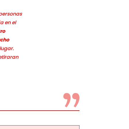
 personas
 en el
ro
cho
lugar.
etiraran