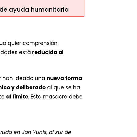
a de ayuda humanitaria
ualquier comprensión.
idades está
reducida al
, y han ideado una
nueva forma
ico y deliberado
al que se ha
nte
al límite
. Esta masacre debe
yuda en Jan Yunis, al sur de