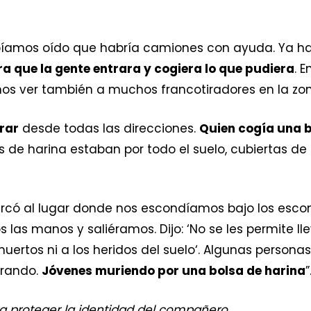
abíamos oído que habría camiones con ayuda. Ya ha
 que la gente entrara y cogiera lo que pudiera
. 
s ver también a muchos francotiradores en la zon
rar
desde todas las direcciones.
Quien cogía una b
as de harina estaban por todo el suelo, cubiertas de
rcó al lugar donde nos escondíamos bajo los escom
las manos y saliéramos. Dijo: ‘No se les permite lle
ertos ni a los heridos del suelo‘. Algunas persona
arando.
Jóvenes muriendo por una bolsa de harina
”
 proteger la identidad del compañero.