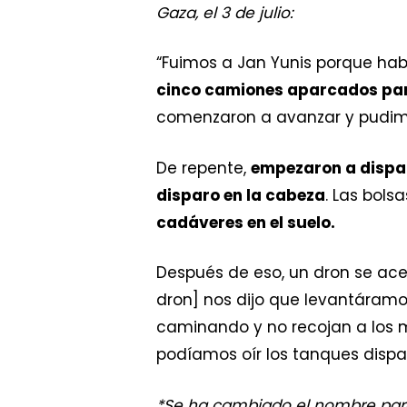
Gaza, el 3 de julio:
“Fuimos a ​Jan Yunis porque h
cinco camiones aparcados para
comenzaron a avanzar y pudimo
De repente,
empezaron a dispa
disparo en la cabeza
. Las bols
cadáveres en el suelo.
Después de eso, un dron se ace
dron] nos dijo que levantáramos 
caminando y no recojan a los mu
podíamos oír los tanques disp
*Se ha cambiado el nombre para