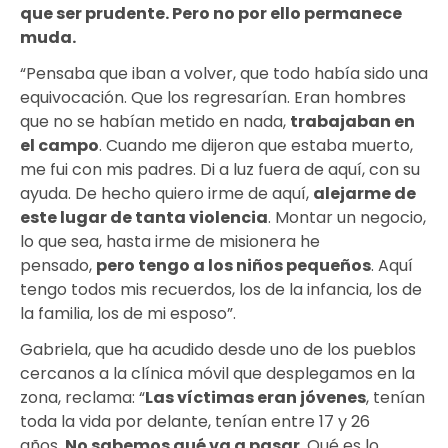
que ser prudente. Pero no por ello permanece
muda.
“Pensaba que iban a volver, que todo había sido una
equivocación. Que los regresarían. Eran hombres
que no se habían metido en nada,
trabajaban en
el campo
. Cuando me dijeron que estaba muerto,
me fui con mis padres. Di a luz fuera de aquí, con su
ayuda. De hecho quiero irme de aquí,
alejarme de
este lugar de tanta violencia
. Montar un negocio,
lo que sea, hasta irme de misionera he
pensado,
pero tengo a los niños pequeños
. Aquí
tengo todos mis recuerdos, los de la infancia, los de
la familia, los de mi esposo”.
Gabriela, que ha acudido desde uno de los pueblos
cercanos a la clínica móvil que desplegamos en la
zona, reclama: “
Las víctimas eran jóvenes
, tenían
toda la vida por delante, tenían entre 17 y 26
años.
No sabemos qué va a pasar
. Qué es lo