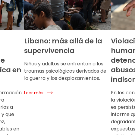
Líbano: más allá de la
Violac
supervivencia
humano
de
detenc
Niños y adultos se enfrentan a los
ica en
abusos
traumas psicológicos derivados de
la guerra y los desplazamientos.
indisc
formación
En los cen
Leer más
ra
la violac
rios a
es persis
 y que
informe que
ez,
degradant
ables en
expuestas