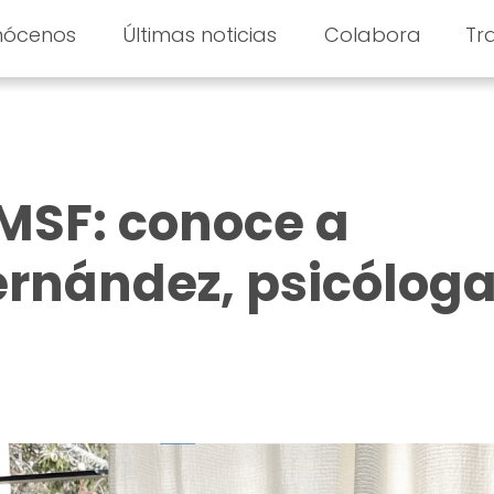
nócenos
Últimas noticias
Colabora
Tr
MSF: conoce a
ernández, psicóloga