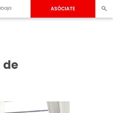
abaja
ASÓCIATE
 de