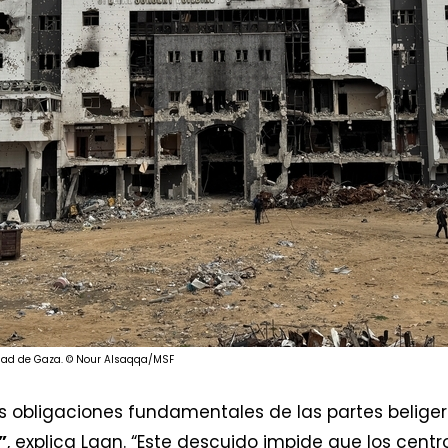
iudad de Gaza. © Nour Alsaqqa/MSF
s obligaciones fundamentales de las partes belige
”
, explica Laan. “Este descuido impide que los cen