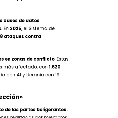
e bases de datos
s.
En
2025
, el Sistema de
48 ataques contra
s en zonas de conflicto
. Estas
ís más afectado, con
1.620
ria con 41 y Ucrania con 19
tección»
e de las partes beligerantes.
iones realizadas por miembros