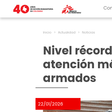
Co
Inicio
>
Actualidad
>
Noticias
Nivel récor
atención mé
armados
22/01/2026