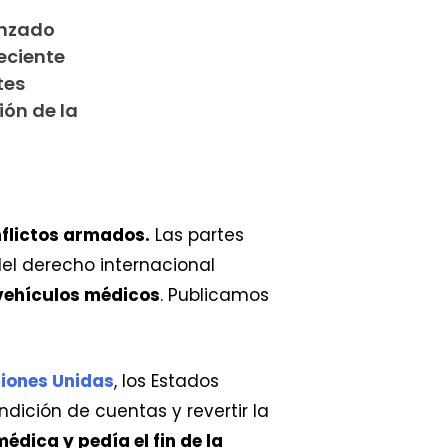
anzado
eciente
tes
ión de la
nflictos armados.
Las partes
del derecho internacional
s vehículos médicos
. Publicamos
ciones Unidas
, los Estados
ndición de cuentas y revertir la
dica y pedía el fin de la