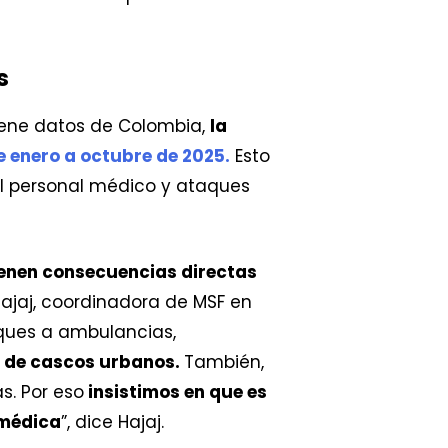
s
tiene datos de Colombia,
la
e enero a octubre de 2025.
Esto
del personal médico y ataques
ienen consecuencias directas
ajaj, coordinadora de MSF en
aques a ambulancias,
s de cascos urbanos.
También,
s. Por eso
insistimos en que es
 médica
”, dice Hajaj.