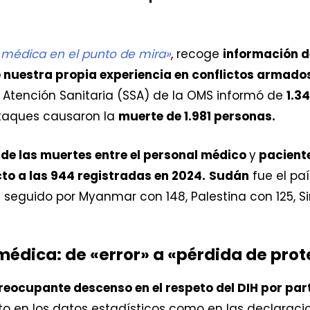
 médica en el punto de mira»
, recoge
información d
e nuestra propia experiencia en conflictos armado
a Atención Sanitaria (SSA) de la OMS informó de
1.3
ataques causaron la
muerte de 1.981 personas.
de las muertes entre el personal médico
y
paciente
to a las 944 registradas en 2024.
Sudán
fue el pa
s seguido por Myanmar con 148, Palestina con 125, Si
médica: de «error» a «pérdida de pro
reocupante descenso en el respeto del DIH por part
to en los datos estadísticos como en las declarac