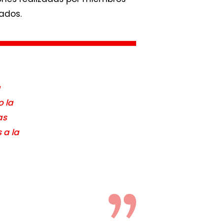
mados.
a
o la
as
 a la