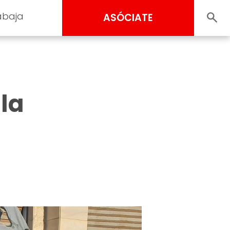
abaja
ASÓCIATE
 la