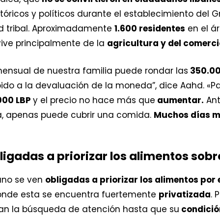
óricos y políticos durante el establecimiento del G
ad tribal. Aproximadamente
1.600 residentes
en el á
ive principalmente de la
agricultura y del comerci
 mensual de nuestra familia puede rondar las
350.000
do a la devaluación de la moneda”, dice Aahd. «P
.000 LBP
y el precio no hace más que
aumentar.
Ant
ía, apenas puede cubrir una comida.
Muchos días mi
ligadas a priorizar los alimentos sob
ano se ven
obligadas a priorizar los alimentos por
onde esta se encuentra fuertemente
privatizada
. 
an la búsqueda de atención hasta que su
condición