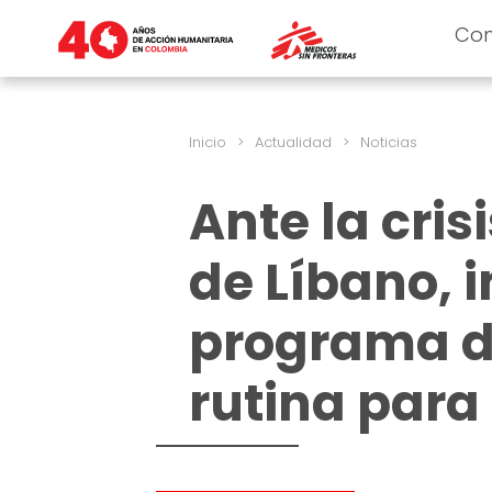
Co
Inicio
>
Actualidad
>
Noticias
Ante la cris
de Líbano,
programa d
rutina para