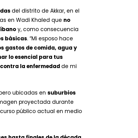
adas
del distrito de Akkar, en el
uchas en Wadi Khaled que
no
Líbano
y, como consecuencia
s básicas
. “Mi esposo hace
os gastos de comida, agua y
ar lo esencial para tus
o contra la enfermedad
de mi
 pero ubicadas en
suburbios
 imagen proyectada durante
scurso público actual en medio
es hasta finales de la década