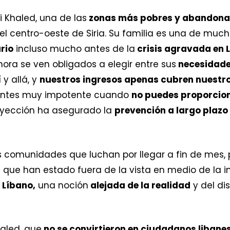
 Khaled, una de las
zonas más pobres y abandon
n el centro-oeste de Siria. Su familia es una de m
rio
incluso mucho antes de la
crisis agravada en 
ahora se ven obligados a elegir entre sus
necesidade
y allá, y
nuestros ingresos apenas cubren nuestr
sientes muy impotente cuando
no puedes proporcion
inyección ha asegurado la
prevención a largo plaz
s comunidades que luchan por llegar a fin de mes,
s
que han estado fuera de la vista en medio de la
 Líbano,
una noción
alejada de la realidad
y del di
haled, que
no se convirtieron en ciudadanos libanes