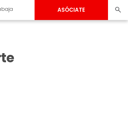
abaja
ASÓCIATE
rte