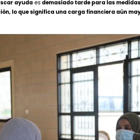
uscar ayuda
es
demasiado tarde para las medidas
ión, lo que significa una carga financiera aún ma