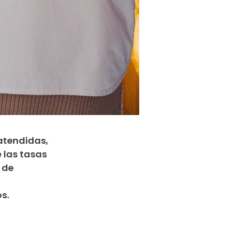
satendidas,
 las tasas
 de
os.