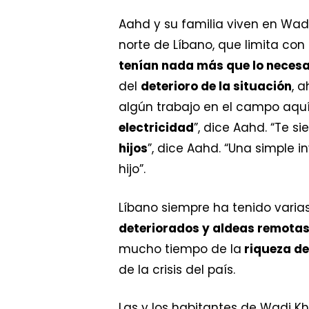
Aahd y su familia viven en Wadi
norte de Líbano, que limita co
tenían nada más que lo necesa
del
deterioro de la situación
, 
algún trabajo en el campo aquí 
electricidad
”, dice Aahd. “Te 
hijos
”, dice Aahd. “Una simple 
hijo”.
Líbano siempre ha tenido varia
deteriorados y aldeas remota
mucho tiempo de la
riqueza de
de la crisis del país.
Las y los habitantes de Wadi K