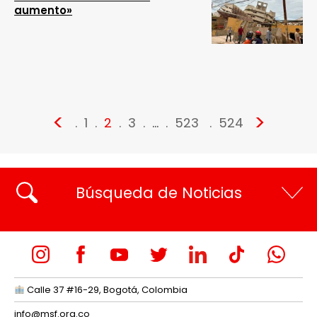
aumento»
<
>
1
2
3
…
523
524
Búsqueda de Noticias
Calle 37 #16-29, Bogotá, Colombia
info@msf.org.co