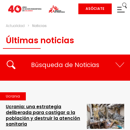
ASÓCIATE
Actualidad
>
Noticias
Últimas noticias
Búsqueda de Noticias
Ucrania
Ucrania: una estrategia
deliberada para castigar a la
población y destruir la atención
sanitaria