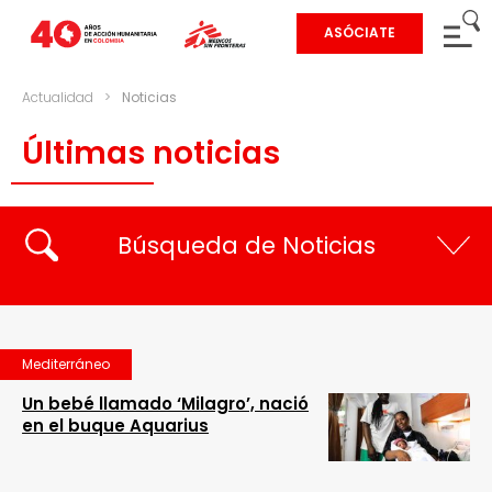
ASÓCIATE
Actualidad
>
Noticias
Últimas noticias
Búsqueda de Noticias
Mediterráneo
Un bebé llamado ‘Milagro’, nació
en el buque Aquarius