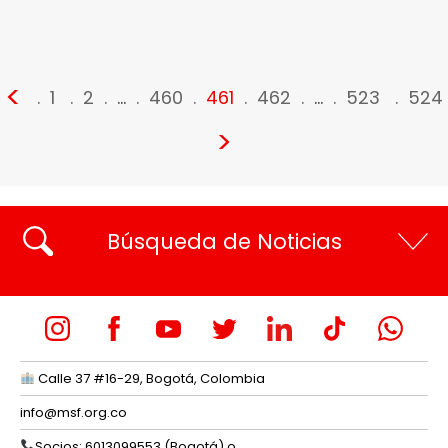
<
1
2
…
460
461
462
…
523
524
>
Búsqueda de Noticias
Calle 37 #16-29, Bogotá, Colombia
info@msf.org.co
Socios: 6013099553 (Bogotá) o