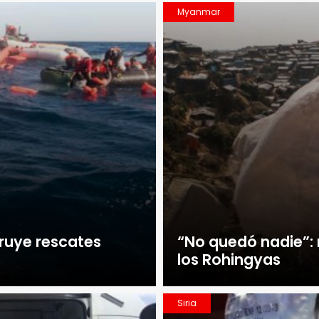
Myanmar
truye rescates
“No quedó nadie”: 
los Rohingyas
Siria