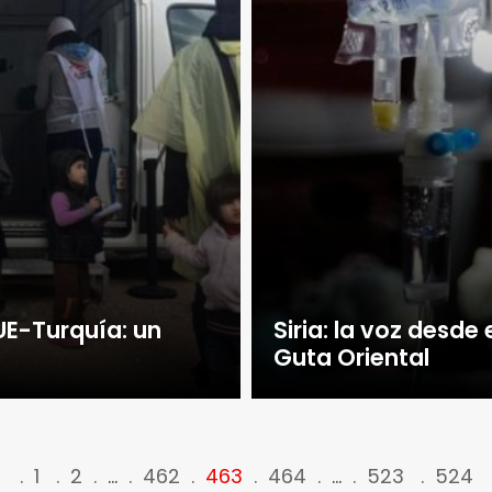
UE-Turquía: un
Siria: la voz desde
Guta Oriental
<
1
2
…
462
463
464
…
523
524