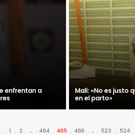
e enfrentan a
Mali: «No es justo
res
en el parto»
<
1
2
…
464
465
466
…
523
524