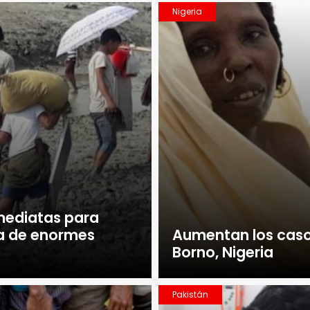
Nigeria
mediatas para
ca de enormes
Aumentan los casos
Borno, Nigeria
Pakistán