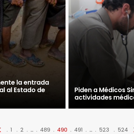
ente la entrada
l al Estado de
Piden a Médicos Sin
actividades médic
<
1
2
…
489
490
491
…
523
524