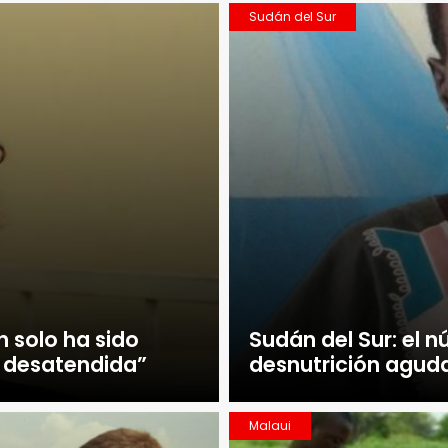
Sudán del Sur
n solo ha sido
Sudán del Sur: el 
s desatendida”
desnutrición aguda
Malaui