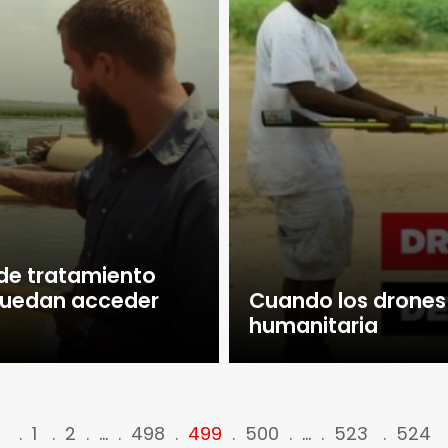
de tratamiento
 puedan acceder
Cuando los drones
humanitaria
<
1
2
…
498
499
500
…
523
524