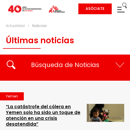
ASÓCIATE
Actualidad
>
Noticias
Últimas noticias
Búsqueda de Noticias
Yemen
“La catástrofe del cólera en
Yemen solo ha sido un toque de
atención en una crisis
desatendida”