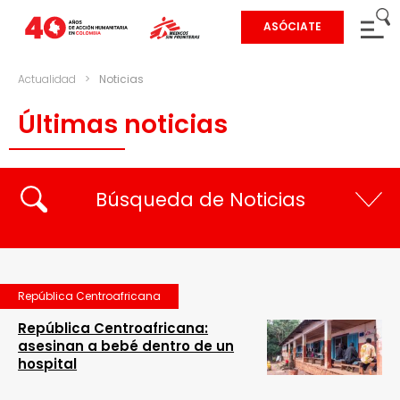
ASÓCIATE
Actualidad
>
Noticias
Últimas noticias
Búsqueda de Noticias
República Centroafricana
República Centroafricana:
asesinan a bebé dentro de un
hospital