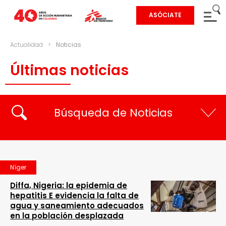
ASÓCIATE
Actualidad
>
Noticias
Últimas noticias
Búsqueda de Noticias
Níger
Diffa, Nigeria: la epidemia de
hepatitis E evidencia la falta de
agua y saneamiento adecuados
en la población desplazada