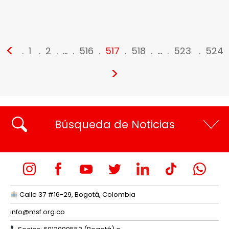
<
1
2
…
516
517
518
…
523
524
>
Búsqueda de Noticias
Calle 37 #16-29, Bogotá, Colombia
info@msf.org.co