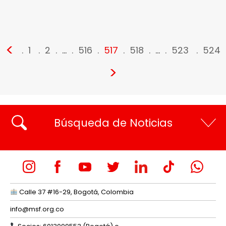
<
1
2
…
516
517
518
…
523
524
>
Búsqueda de Noticias
Calle 37 #16-29, Bogotá, Colombia
info@msf.org.co