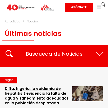
ASÓCIATE
Actualidad
>
Noticias
Últimas noticias
Búsqueda de Noticias
Níger
Diffa, Nigeria: la epidemia de
hepatitis E evidencia la falta de
agua y saneamiento adecuados
en la población desplazada