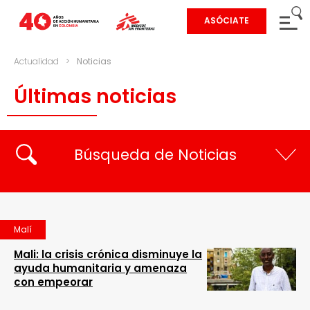
ASÓCIATE
Actualidad
>
Noticias
Últimas noticias
Búsqueda de Noticias
Malí
Mali: la crisis crónica disminuye la
ayuda humanitaria y amenaza
con empeorar