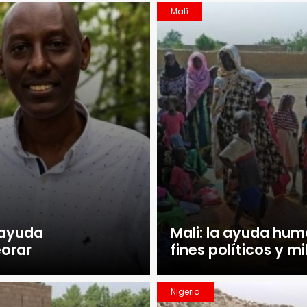
Malí
a ayuda
Mali: la ayuda huma
orar
fines políticos y mi
Nigeria