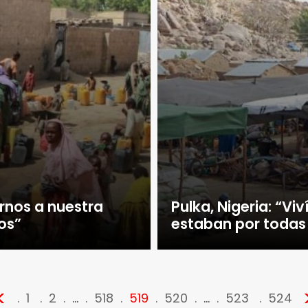
rnos a nuestra
Pulka, Nigeria: “Vi
os”
estaban por todas
<
1
2
…
518
519
520
…
523
524