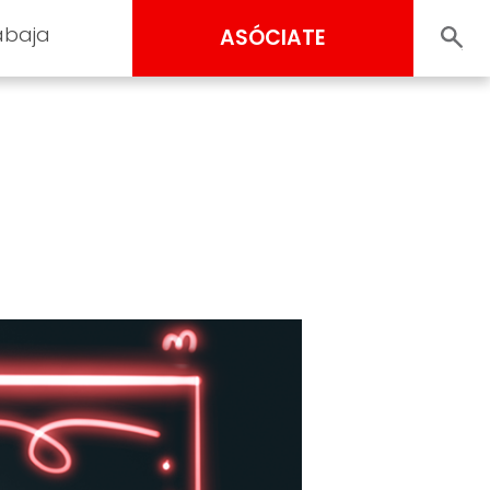
abaja
ASÓCIATE