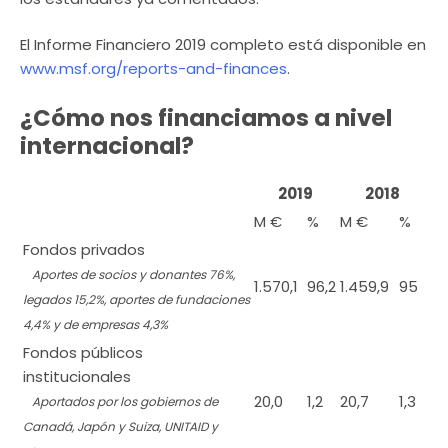
El Informe Financiero 2019 completo está disponible en
www.msf.org/reports-and-finances
.
¿Cómo nos financiamos a nivel
internacional?
2019
2018
M €
%
M €
%
Fondos privados
Aportes de socios y donantes 76%,
1.570,1
96,2
1.459,9
95
legados 15,2%, aportes de fundaciones
4,4% y de empresas 4,3%
Fondos públicos
institucionales
20,0
1,2
20,7
1,3
Aportados por los gobiernos de
Canadá, Japón y Suiza, UNITAID y