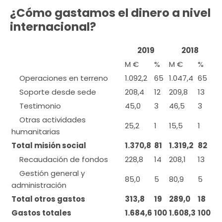
¿Cómo gastamos el dinero a nivel
internacional?
2019
2018
M €
%
M €
%
Operaciones en terreno
1.092,2
65
1.047,4
65
Soporte desde sede
208,4
12
209,8
13
Testimonio
45,0
3
46,5
3
Otras actividades
25,2
1
15,5
1
humanitarias
Total misión social
1.370,8
81
1.319,2
82
Recaudación de fondos
228,8
14
208,1
13
Gestión general y
85,0
5
80,9
5
administración
Total otros gastos
313,8
19
289,0
18
Gastos totales
1.684,6
100
1.608,3
100