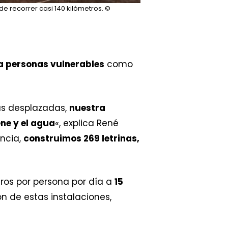
e recorrer casi 140 kilómetros.
©
 personas vulnerables
como
as desplazadas,
nuestra
ene y el agua
«, explica René
encia,
construimos 269 letrinas,
litros por persona por día a
15
n de estas instalaciones,