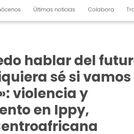
nócenos
Últimas noticias
Colabora
Tr
o hablar del futu
iquiera sé si vamos
: violencia y
nto en Ippy,
Centroafricana