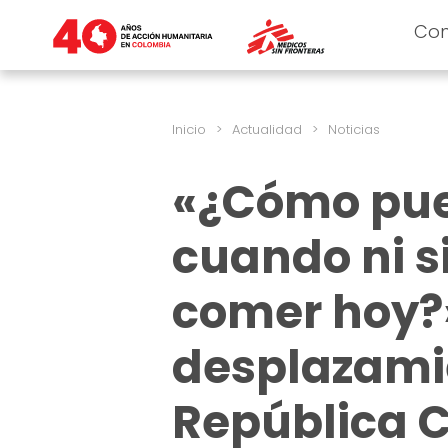
Co
Inicio
>
Actualidad
>
Noticias
«¿Cómo pued
cuando ni s
comer hoy?»
desplazamie
República 