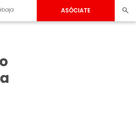
abaja
ASÓCIATE
ro
 a