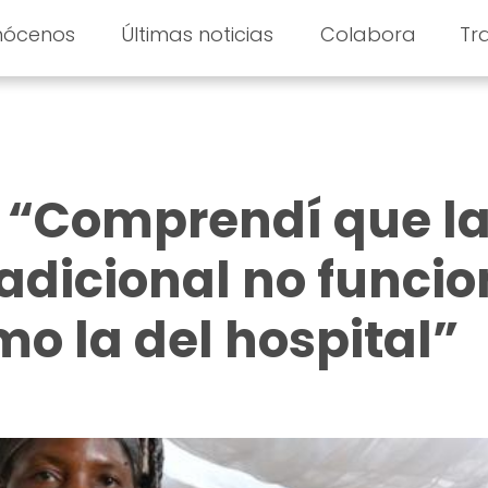
nócenos
Últimas noticias
Colabora
Tr
 “Comprendí que l
adicional no funci
mo la del hospital”