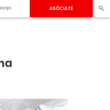
abaja
ASÓCIATE
a
ona