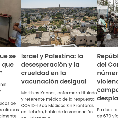
ue se
Israel y Palestina: la
Repúb
o que
desesperación y la
del Co
”
crueldad en la
número
vacunación desigual
violen
enin
campo
y
Matthias Kennes, enfermero titulado
despl
y referente médico de la respuesta
icos de
COVID-19 de Médicos Sin Fronteras
s clínicas
En dos se
en Hebrón, habla de la vacunación
ualmente
de 670 víc