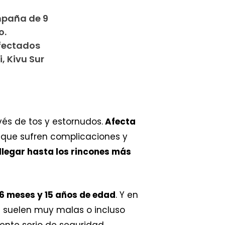
mpaña de 9
o.
fectados
, Kivu Sur
és de tos y estornudos.
Afecta
s que sufren complicaciones y
llegar hasta los rincones más
 6 meses y 15 años de edad
. Y en
s suelen muy malas o incluso
ente serio de seguridad,