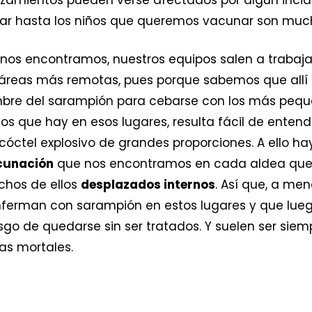
legar hasta los niños que queremos vacunar son muc
e nos encontramos, nuestros equipos salen a traba
áreas más remotas, pues porque sabemos que allí 
tumbre del sarampión para cebarse con los más peq
os que hay en esos lugares, resulta fácil de enten
cóctel explosivo de grandes proporciones. A ello h
cunación
que nos encontramos en cada aldea que v
chos de ellos
desplazados internos
. Así que, a me
enferman con sarampión en estos lugares y que lue
sgo de quedarse sin ser tratados. Y suelen ser siem
as mortales.