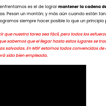
enfrentamos es el de lograr
mantener la cadena de
cias. Pesan un montón; y más aún cuando están tan c
logramos siempre hacer posible lo que un principio p
ir que nuestra tarea sea fácil, pero todos los esfuerz
e sabemos que el llegar hasta estos lugares se tr
s salvadas. En MSF estamos todos convencidos de
rá sido bien empleada.