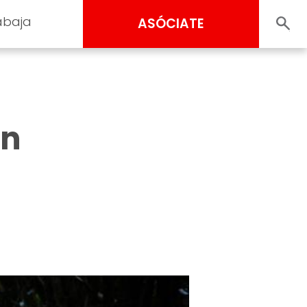
abaja
ASÓCIATE
en