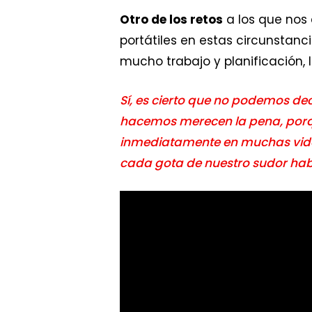
Otro de los retos
a los que nos 
portátiles en estas circunstan
mucho trabajo y planificación, 
Sí, es cierto que no podemos dec
hacemos merecen la pena, porqu
inmediatamente en muchas vida
cada gota de nuestro sudor hab