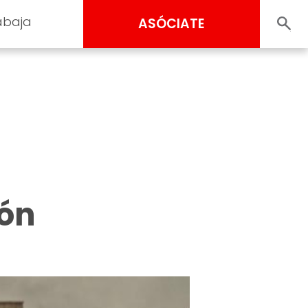
abaja
ASÓCIATE
ión