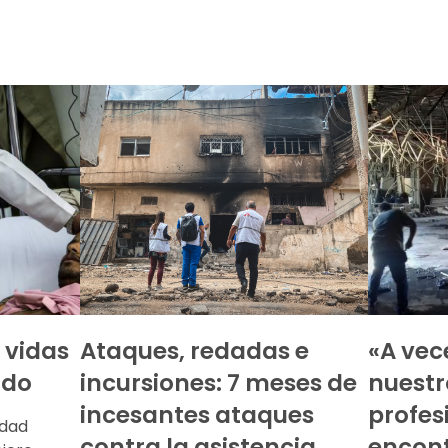
 vidas
Ataques, redadas e
«A ve
ldo
incursiones: 7 meses de
nuestr
incesantes ataques
profes
dad
contra la asistencia
encon