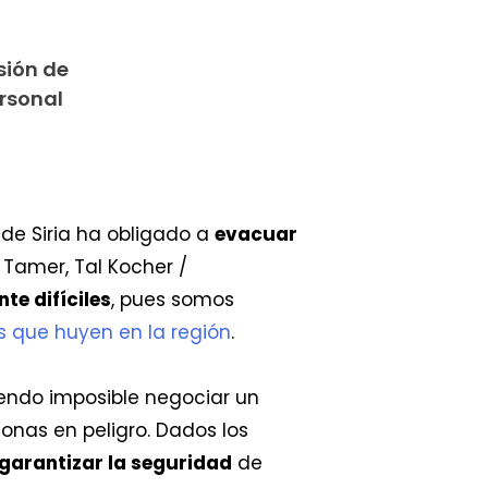
sión de
rsonal
 de Siria ha obligado a
evacuar
l Tamer, Tal Kocher /
e difíciles
, pues somos
s que huyen en la región
.
iendo imposible negociar un
onas en peligro. Dados los
garantizar la seguridad
de