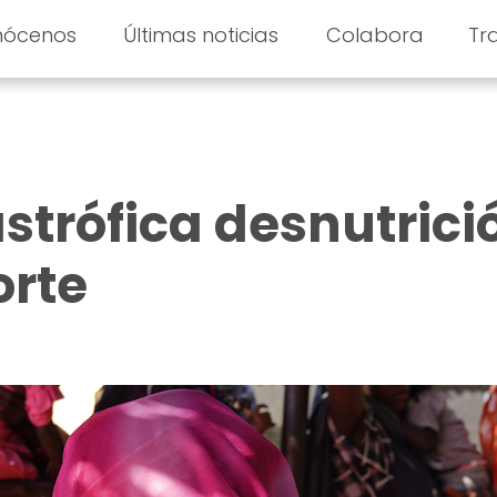
nócenos
Últimas noticias
Colabora
Tr
strófica desnutrici
orte