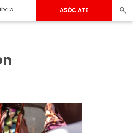
abaja
ASÓCIATE
ón