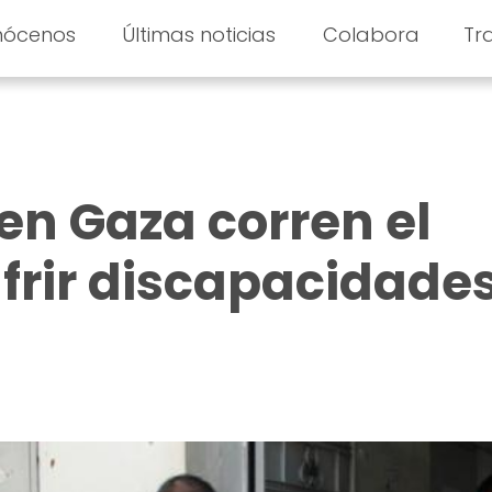
nócenos
Últimas noticias
Colabora
Tr
 en Gaza corren el
ufrir discapacidade