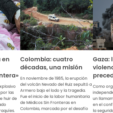
a en
Colombia: cuatro
Gaza: 
décadas, una misión
violen
ntera»
prece
En noviembre de 1985, la erupción
del volcán Nevado del Ruiz sepultó a
xplosivo
Como orga
Armero bajo el lodo y la tragedia.
por las
independi
Fue el inicio de la labor humanitaria
e huir de
un llamam
de Médicos Sin Fronteras en
ado
en el conf
Colombia, marcada por el desafío
iraquíes.
la segurida