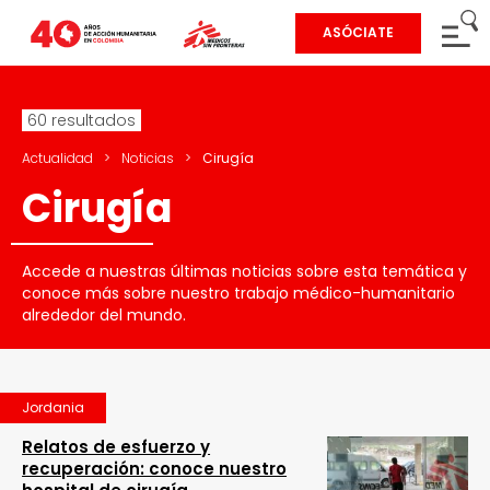
ASÓCIATE
60 resultados
Actualidad
>
Noticias
>
Cirugía
Cirugía
Accede a nuestras últimas noticias sobre esta temática y
conoce más sobre nuestro trabajo médico-humanitario
alrededor del mundo.
Jordania
Relatos de esfuerzo y
recuperación: conoce nuestro