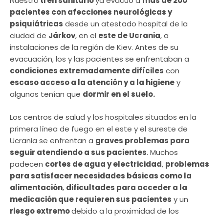
Nuestro
tren sanitario
ya evacuó a
más de 200
pacientes con afecciones neurológicas y
psiquiátricas
desde un atestado hospital de la
ciudad de
Járkov
, en el
este de Ucrania
, a
instalaciones de la región de Kiev. Antes de su
evacuación, los y las pacientes se enfrentaban a
condiciones extremadamente difíciles
con
escaso acceso a la atención y a la higiene
y
algunos tenían que
dormir en el suelo.
Los centros de salud y los hospitales situados en la
primera línea de fuego en el este y el sureste de
Ucrania se enfrentan a
graves problemas para
seguir atendiendo a sus pacientes
. Muchos
padecen
cortes de agua y electricidad
,
problemas
para satisfacer necesidades básicas como la
alimentación
,
dificultades para acceder a la
medicación que requieren sus pacientes
y un
riesgo extremo
debido a la proximidad de los