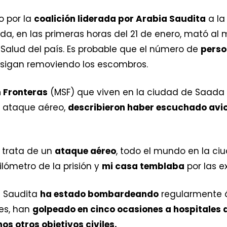
o por la
coalición liderada por Arabia Saudita
a la
a, en las primeras horas del 21 de enero, mató al 
 Salud del país. Es probable que el número de
pers
 sigan removiendo los escombros.
n Fronteras
(MSF) que viven en la ciudad de Saada
l ataque aéreo,
describieron haber escuchado avi
 trata de un
ataque aéreo
, todo el mundo en la ci
kilómetro de la prisión y
mi casa temblaba
por las e
a Saudita
ha estado bombardeando
regularmente á
es, han
golpeado en cinco ocasiones a hospitales 
s otros objetivos civiles.