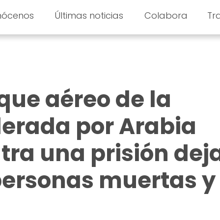
nócenos
Últimas noticias
Colabora
Tr
ue aéreo de la
iderada por Arabia
tra una prisión dej
personas muertas y