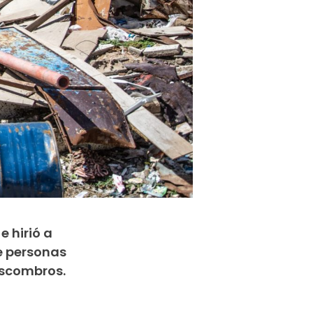
 hirió a
de personas
escombros.