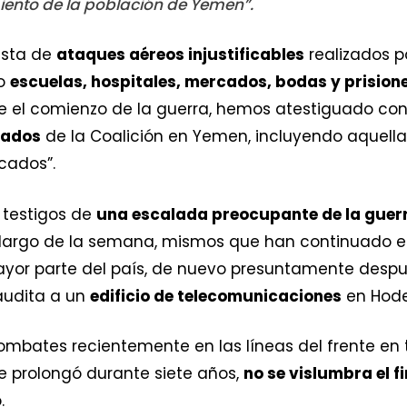
imiento de la población de Yemen”.
lista de
ataques aéreos injustificables
realizados po
mo
escuelas, hospitales, mercados, bodas y prision
 el comienzo de la guerra, hemos atestiguado con f
nados
de la Coalición en Yemen, incluyendo aquell
cados”.
 testigos de
una escalada preocupante de la guer
 largo de la semana, mismos que han continuado e
yor parte del país, de nuevo presuntamente despu
Saudita a un
edificio de telecomunicaciones
en Hode
mbates recientemente en las líneas del frente en 
se prolongó durante siete años,
no se vislumbra el fi
.