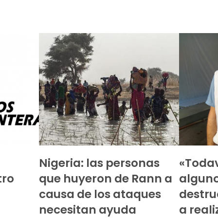
Nigeria: las personas
«Todav
tro
que huyeron de Rann a
alguno
causa de los ataques
destru
necesitan ayuda
a real