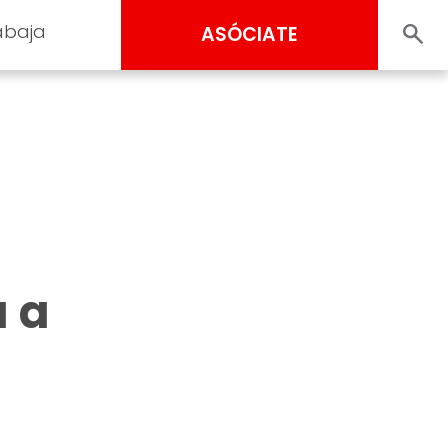
abaja
ASÓCIATE
a a