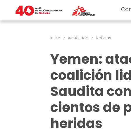
Co
Inicio
>
Actualidad
>
Noticias
Yemen: ataq
coalición l
Saudita con
cientos de 
heridas