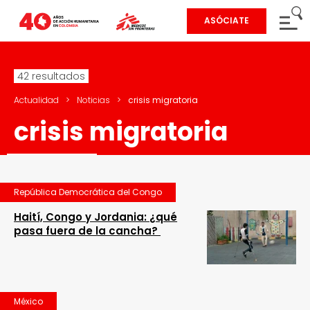
ASÓCIATE
42 resultados
Actualidad
>
Noticias
>
crisis migratoria
crisis migratoria
República Democrática del Congo
Haití, Congo y Jordania: ¿qué
pasa fuera de la cancha?
México