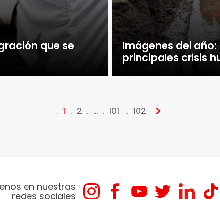
igración que se
Imágenes del año: u
principales crisis 
>
1
2
…
101
102
enos en nuestras
redes sociales