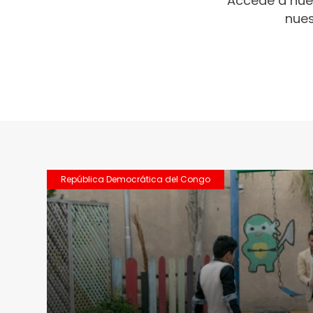
Accede a nue
nues
República Democrática del Congo