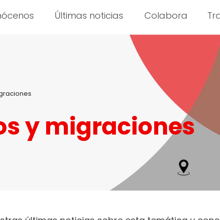
nócenos
Últimas noticias
Colabora
Tr
graciones
s y migraciones