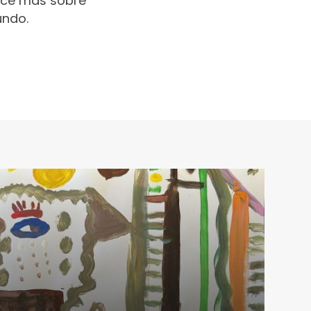
oce más sobre
undo.