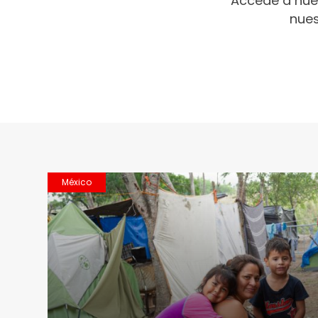
Accede a nue
nues
México