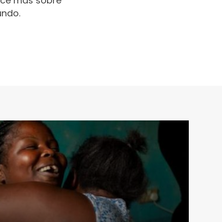
oce más sobre
undo.