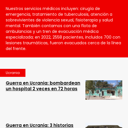
Nuestros servicios médicos incluyen: cirugía de
emergencia, tratamiento de tuberculosis, atención a
sobrevivientes de violencia sexual, fisioterapia y salud
mental. También contamos con una flota de
ambulancias y un tren de evacuación médica
especializada; en 2022, 2558 pacientes, incluidos 700 con
lesiones traumáticas, fueron evacuados cerca de la línea
del frente.
Ucrania
Guerra en Ucrania: bombardean
un hospital 2 veces en 72 horas
Guerra en Ucrania: 3 historias