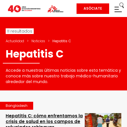
ASÓCIATE
11 resultados
Actualidad
>
Noticias
>
Hepatitis C
Hepatitis C
Accede a nuestras últimas noticias sobre esta temática y
conoce más sobre nuestro trabajo médico-humanitario
alrededor del mundo.
Bangladesh
Hepatitis C: cómo enfrentamos la
crisis de salud en los campos de