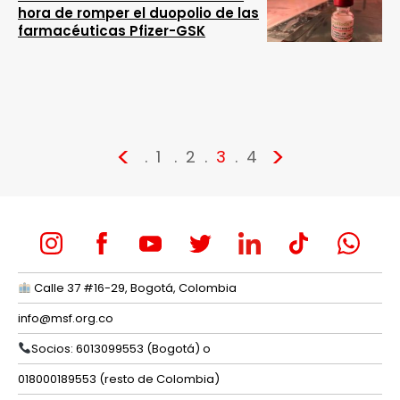
hora de romper el duopolio de las
farmacéuticas Pfizer-GSK
<
>
1
2
3
4
Calle 37 #16-29, Bogotá, Colombia
info@msf.org.co
Socios: 6013099553 (Bogotá) o
018000189553 (resto de Colombia)