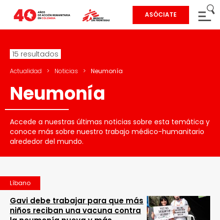
ASÓCIATE
15 resultados
Actualidad
>
Noticias
>
Neumonía
Neumonía
Accede a nuestras últimas noticias sobre esta temática y
conoce más sobre nuestro trabajo médico-humanitario
alrededor del mundo.
Líbano
Gavi debe trabajar para que más
niños reciban una vacuna contra