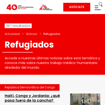
ASÓCIATE
367 resultados
Actualidad
>
Noticias
>
Refugiados
Refugiados
Accede a nuestras últimas noticias sobre esta temática y
conoce más sobre nuestro trabajo médico-humanitario
alrededor del mundo.
República Democrática del Congo
Haití, Congo y Jordania: ¿qué
pasa fuera de la cancha?