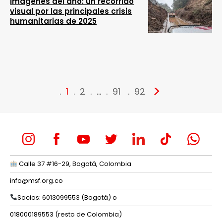
Imágenes del año: un recorrido
visual por las principales crisis
humanitarias de 2025
>
1
2
…
91
92
Calle 37 #16-29, Bogotá, Colombia
info@msf.org.co
Socios: 6013099553 (Bogotá) o
018000189553 (resto de Colombia)