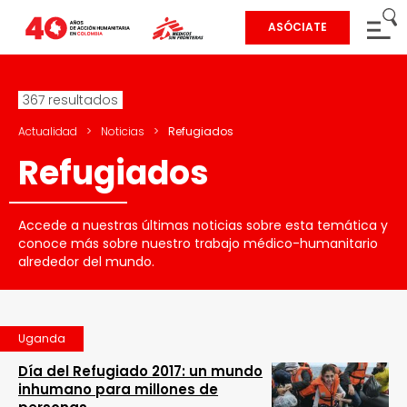
ASÓCIATE
367 resultados
Actualidad
>
Noticias
>
Refugiados
Refugiados
Accede a nuestras últimas noticias sobre esta temática y
conoce más sobre nuestro trabajo médico-humanitario
alrededor del mundo.
Uganda
Día del Refugiado 2017: un mundo
inhumano para millones de