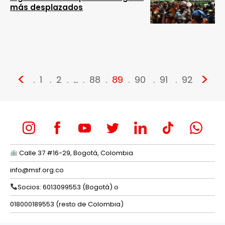
más desplazados
<
>
1
2
…
88
89
90
91
92
Calle 37 #16-29, Bogotá, Colombia
info@msf.org.co
Socios: 6013099553 (Bogotá) o
018000189553 (resto de Colombia)