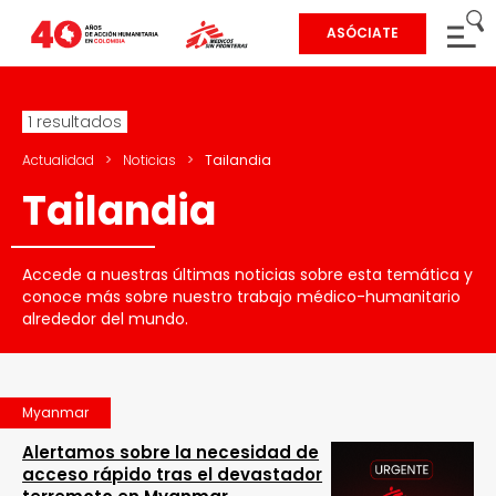
ASÓCIATE
1 resultados
Actualidad
>
Noticias
>
Tailandia
Tailandia
Accede a nuestras últimas noticias sobre esta temática y
conoce más sobre nuestro trabajo médico-humanitario
alrededor del mundo.
Myanmar
Alertamos sobre la necesidad de
acceso rápido tras el devastador