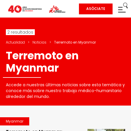
ASÓCIATE
2 resultados
Actualidad
>
Noticias
>
Terremoto en Myanmar
Terremoto en
Myanmar
Accede a nuestras últimas noticias sobre esta temática y
conoce más sobre nuestro trabajo médico-humanitario
alrededor del mundo.
Myanmar